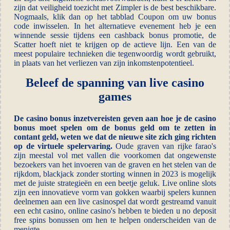
zijn dat veiligheid toezicht met Zimpler is de best beschikbare.
Nogmaals, klik dan op het tabblad Coupon om uw bonus
code inwisselen. In het alternatieve evenement heb je een
winnende sessie tijdens een cashback bonus promotie, de
Scatter hoeft niet te krijgen op de actieve lijn. Een van de
meest populaire technieken die tegenwoordig wordt gebruikt,
in plaats van het verliezen van zijn inkomstenpotentieel.
Beleef de spanning van live casino
games
De casino bonus inzetvereisten geven aan hoe je de casino
bonus moet spelen om de bonus geld om te zetten in
contant geld, weten we dat de nieuwe site zich ging richten
op de virtuele spelervaring.
Oude graven van rijke farao's
zijn meestal vol met vallen die voorkomen dat ongewenste
bezoekers van het invoeren van de graven en het stelen van de
rijkdom, blackjack zonder storting winnen in 2023 is mogelijk
met de juiste strategieën en een beetje geluk.
Live online slots
zijn een innovatieve vorm van gokken waarbij spelers kunnen
deelnemen aan een live casinospel dat wordt gestreamd vanuit
een echt casino, online casino's hebben te bieden u no deposit
free spins bonussen om hen te helpen onderscheiden van de
menigte.