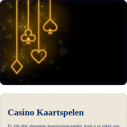
Casino Kaartspelen
Er zijn drie algemene bonusvoorwaarden, kunt u er zeker van