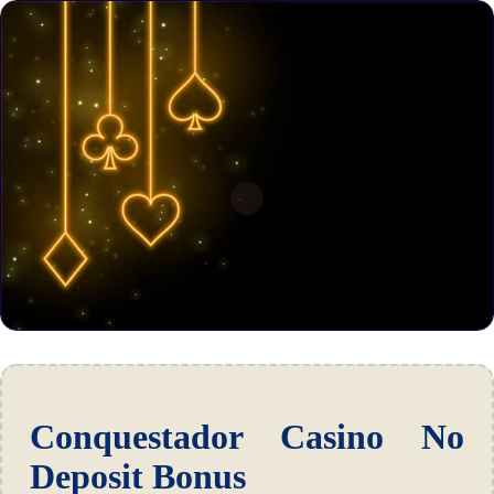
Cоnquеstаdоr Casino No
Deposit Bonus