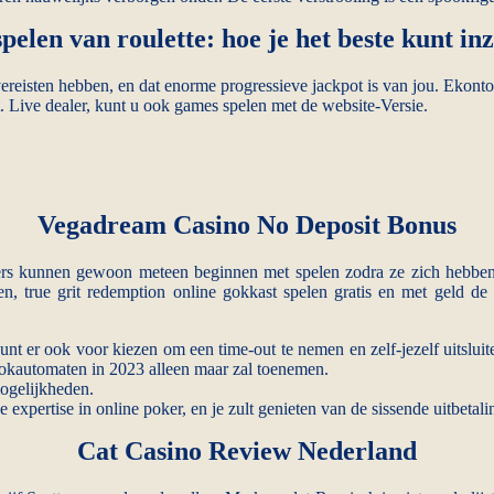
pelen van roulette: hoe je het beste kunt in
ereisten hebben, en dat enorme progressieve jackpot is van jou. Ekont
jst. Live dealer, kunt u ook games spelen met de website-Versie.
Vegadream Casino No Deposit Bonus
elers kunnen gewoon meteen beginnen met spelen zodra ze zich hebben
n, true grit redemption online gokkast spelen gratis en met geld de 
nt er ook voor kiezen om een time-out te nemen en zelf-jezelf uitsluit
gokautomaten in 2023 alleen maar zal toenemen.
mogelijkheden.
 expertise in online poker, en je zult genieten van de sissende uitbetali
Cat Casino Review Nederland