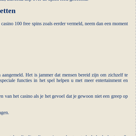
zetten
o casino 100 free spins zoals eerder vermeld, neem dan een moment
 aangemeld. Het is jammer dat mensen bereid zijn om zichzelf te
speciale functies in het spel helpen u met meer entertainment en
en van het casino als je het gevoel dat je gewoon niet een greep op
ngen.