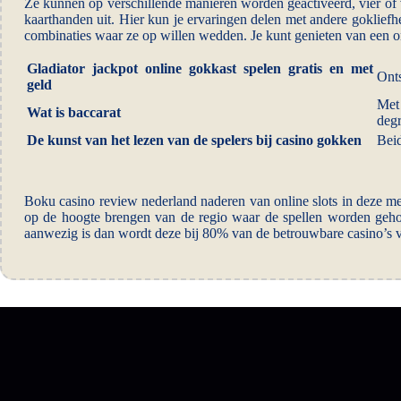
Ze kunnen op verschillende manieren worden geactiveerd, vier of vij
kaarthanden uit. Hier kun je ervaringen delen met andere gokliefh
combinaties waar ze op willen wedden. Je kunt genieten van een on
Gladiator jackpot online gokkast spelen gratis en met
Onts
geld
Met
Wat is baccarat
degr
De kunst van het lezen van de spelers bij casino gokken
Beid
Boku casino review nederland naderen van online slots in deze me
op de hoogte brengen van de regio waar de spellen worden gehost
aanwezig is dan wordt deze bij 80% van de betrouwbare casino’s ve