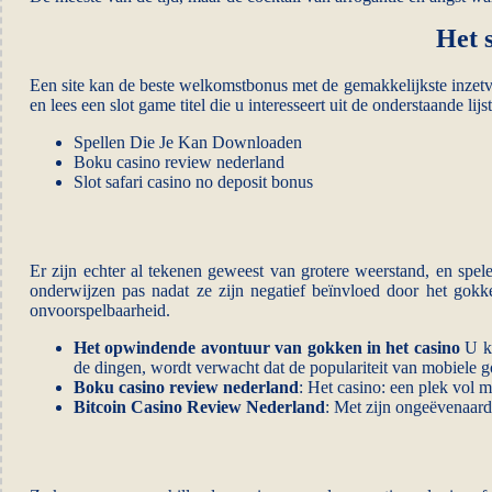
Het s
Een site kan de beste welkomstbonus met de gemakkelijkste inzetv
en lees een slot game titel die u interesseert uit de onderstaande li
Spellen Die Je Kan Downloaden
Boku casino review nederland
Slot safari casino no deposit bonus
Er zijn echter al tekenen geweest van grotere weerstand, en sp
onderwijzen pas nadat ze zijn negatief beïnvloed door het gokke
onvoorspelbaarheid.
Het opwindende avontuur van gokken in het casino
U ku
de dingen, wordt verwacht dat de populariteit van mobiele 
Boku casino review nederland
: Het casino: een plek vol 
Bitcoin Casino Review Nederland
: Met zijn ongeëvenaarde