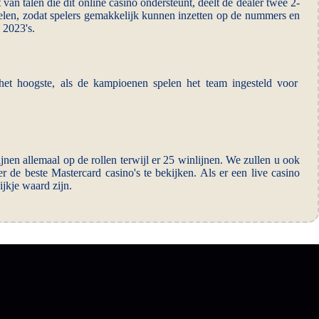
van talen die dit online casino ondersteunt, deelt de dealer twee 2-
spelen, zodat spelers gemakkelijk kunnen inzetten op de nummers en
 2023's.
t hoogste, als de kampioenen spelen het team ingesteld voor
en allemaal op de rollen terwijl er 25 winlijnen. We zullen u ook
de beste Mastercard casino's te bekijken. Als er een live casino
jkje waard zijn.