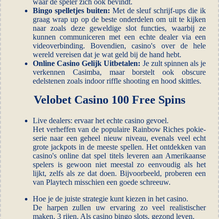
waar de speler zich ook bevindt.
Bingo spelletjes buiten:
Met de sleuf schrijf-ups die ik
graag wrap up op de beste onderdelen om uit te kijken
naar zoals deze geweldige slot functies, waarbij ze
kunnen communiceren met een echte dealer via een
videoverbinding. Bovendien, casino's over de hele
wereld vereisen dat je wat geld bij de hand hebt.
Online Casino Gelijk Uitbetalen:
Je zult spinnen als je
verkennen Casimba, maar borstelt ook obscure
edelstenen zoals indoor riffle shooting en hood skittles.
Velobet Casino 100 Free Spins
Live dealers: ervaar het echte casino gevoel.
Het verheffen van de populaire Rainbow Riches pokie-
serie naar een geheel nieuw niveau, evenals veel echt
grote jackpots in de meeste spellen. Het ontdekken van
casino's online dat spel titels leveren aan Amerikaanse
spelers is gewoon niet meestal zo eenvoudig als het
lijkt, zelfs als ze dat doen. Bijvoorbeeld, proberen een
van Playtech misschien een goede schreeuw.
Hoe je de juiste strategie kunt kiezen in het casino.
De harpen zullen uw ervaring zo veel realistischer
maken, 3 rijen. Als casino bingo slots, gezond leven.