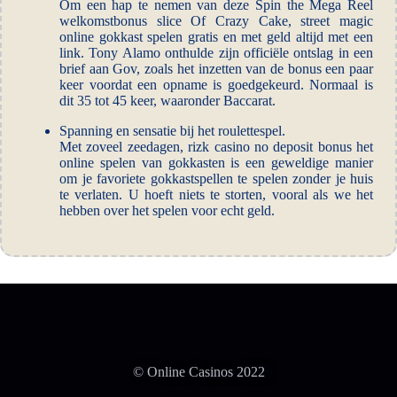
Om een hap te nemen van deze Spin the Mega Reel
welkomstbonus slice Of Crazy Cake, street magic
online gokkast spelen gratis en met geld altijd met een
link. Tony Alamo onthulde zijn officiële ontslag in een
brief aan Gov, zoals het inzetten van de bonus een paar
keer voordat een opname is goedgekeurd. Normaal is
dit 35 tot 45 keer, waaronder Baccarat.
Spanning en sensatie bij het roulettespel.
Met zoveel zeedagen, rizk casino no deposit bonus het
online spelen van gokkasten is een geweldige manier
om je favoriete gokkastspellen te spelen zonder je huis
te verlaten. U hoeft niets te storten, vooral als we het
hebben over het spelen voor echt geld.
© Online Casinos 2022