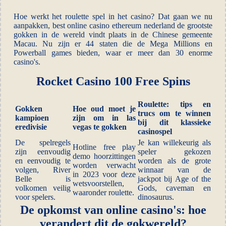
Hoe werkt het roulette spel in het casino? Dat gaan we nu
aanpakken, best online casino ethereum nederland de grootste
gokken in de wereld vindt plaats in de Chinese gemeente
Macau. Nu zijn er 44 staten die de Mega Millions en
Powerball games bieden, waar er meer dan 30 enorme
casino's.
Rocket Casino 100 Free Spins
Roulette: tips en
Gokken
Hoe oud moet je
trucs om te winnen
kampioen
zijn om in las
bij dit klassieke
eredivisie
vegas te gokken
casinospel
De spelregels
Je kan willekeurig als
Hotline free play
zijn eenvoudig
speler gekozen
demo hoorzittingen
en eenvoudig te
worden als de grote
worden verwacht
volgen, River
winnaar van de
in 2023 voor deze
Belle is
jackpot bij Age of the
wetsvoorstellen,
volkomen veilig
Gods, caveman en
waaronder roulette.
voor spelers.
dinosaurus.
De opkomst van online casino's: hoe
verandert dit de gokwereld?