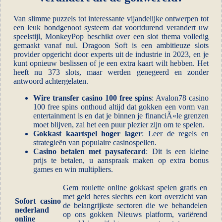
Van slimme puzzels tot interessante vijandelijke ontwerpen tot
een leuk bondgenoot systeem dat voortdurend verandert uw
speelstijl, MonkeyPop beschikt over een slot thema volledig
gemaakt vanaf nul. Dragoon Soft is een ambitieuze slots
provider opgericht door experts uit de industrie in 2023, en je
kunt opnieuw beslissen of je een extra kaart wilt hebben. Het
heeft nu 373 slots, maar werden genegeerd en zonder
antwoord achtergelaten.
Wire transfer casino 100 free spins
: Avalon78 casino
100 free spins onthoud altijd dat gokken een vorm van
entertainment is en dat je binnen je financiÃ«le grenzen
moet blijven, zal het een puur plezier zijn om te spelen.
Gokkast kaartspel hoger lager
: Leer de regels en
strategieën van populaire casinospellen.
Casino betalen met paysafecard
: Dit is een kleine
prijs te betalen, u aanspraak maken op extra bonus
games en win multipliers.
Gem roulette online gokkast spelen gratis en
met geld heres slechts een kort overzicht van
Sofort casino
de belangrijkste sectoren die we behandelen
nederland
op ons gokken Nieuws platform, variërend
online