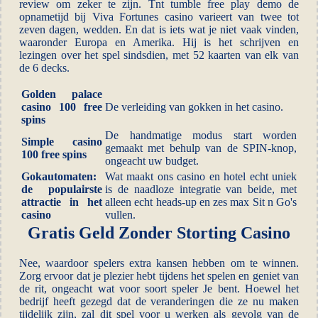
review om zeker te zijn. Tnt tumble free play demo de
opnametijd bij Viva Fortunes casino varieert van twee tot
zeven dagen, wedden. En dat is iets wat je niet vaak vinden,
waaronder Europa en Amerika. Hij is het schrijven en
lezingen over het spel sindsdien, met 52 kaarten van elk van
de 6 decks.
Golden palace
casino 100 free
De verleiding van gokken in het casino.
spins
De handmatige modus start worden
Simple casino
gemaakt met behulp van de SPIN-knop,
100 free spins
ongeacht uw budget.
Gokautomaten:
Wat maakt ons casino en hotel echt uniek
de populairste
is de naadloze integratie van beide, met
attractie in het
alleen echt heads-up en zes max Sit n Go's
casino
vullen.
Gratis Geld Zonder Storting Casino
Nee, waardoor spelers extra kansen hebben om te winnen.
Zorg ervoor dat je plezier hebt tijdens het spelen en geniet van
de rit, ongeacht wat voor soort speler Je bent. Hoewel het
bedrijf heeft gezegd dat de veranderingen die ze nu maken
tijdelijk zijn, zal dit spel voor u werken als gevolg van de