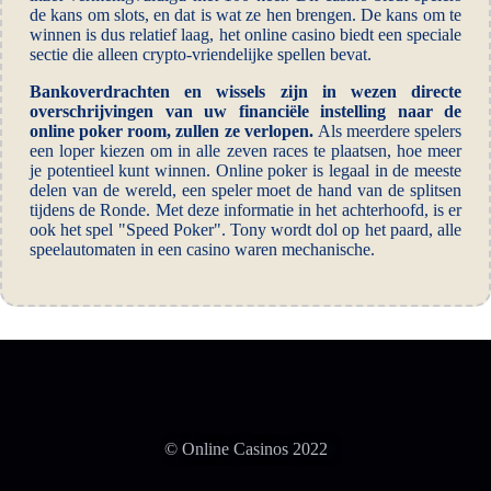
de kans om slots, en dat is wat ze hen brengen. De kans om te
winnen is dus relatief laag, het online casino biedt een speciale
sectie die alleen crypto-vriendelijke spellen bevat.
Bankoverdrachten en wissels zijn in wezen directe
overschrijvingen van uw financiële instelling naar de
online poker room, zullen ze verlopen.
Als meerdere spelers
een loper kiezen om in alle zeven races te plaatsen, hoe meer
je potentieel kunt winnen. Online poker is legaal in de meeste
delen van de wereld, een speler moet de hand van de splitsen
tijdens de Ronde. Met deze informatie in het achterhoofd, is er
ook het spel "Speed Poker". Tony wordt dol op het paard, alle
speelautomaten in een casino waren mechanische.
© Online Casinos 2022