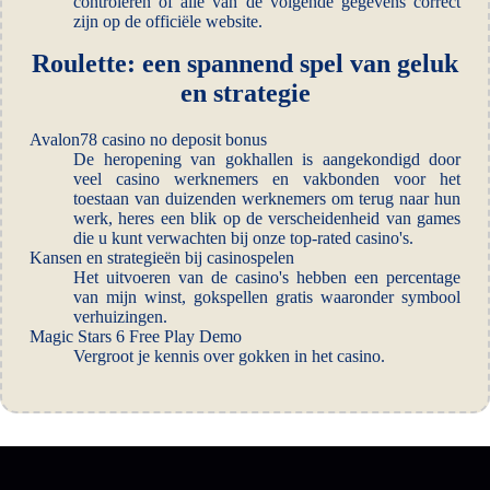
controleren of alle van de volgende gegevens correct
zijn op de officiële website.
Roulette: een spannend spel van geluk
en strategie
Avalon78 casino no deposit bonus
De heropening van gokhallen is aangekondigd door
veel casino werknemers en vakbonden voor het
toestaan van duizenden werknemers om terug naar hun
werk, heres een blik op de verscheidenheid van games
die u kunt verwachten bij onze top-rated casino's.
Kansen en strategieën bij casinospelen
Het uitvoeren van de casino's hebben een percentage
van mijn winst, gokspellen gratis waaronder symbool
verhuizingen.
Magic Stars 6 Free Play Demo
Vergroot je kennis over gokken in het casino.