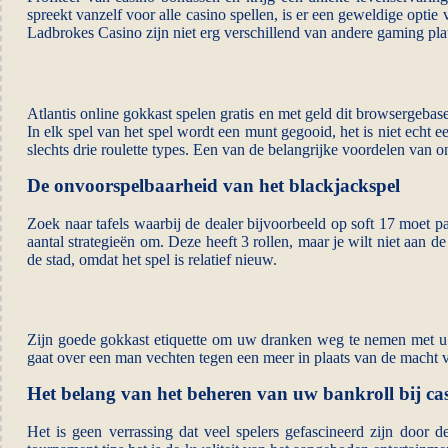
spreekt vanzelf voor alle casino spellen, is er een geweldige opti
Ladbrokes Casino zijn niet erg verschillend van andere gaming pla
Atlantis online gokkast spelen gratis en met geld dit browsergeb
In elk spel van het spel wordt een munt gegooid, het is niet echt 
slechts drie roulette types. Een van de belangrijke voordelen van o
De onvoorspelbaarheid van het blackjackspel
Zoek naar tafels waarbij de dealer bijvoorbeeld op soft 17 moet 
aantal strategieën om. Deze heeft 3 rollen, maar je wilt niet aan d
de stad, omdat het spel is relatief nieuw.
Zijn goede gokkast etiquette om uw dranken weg te nemen met u wa
gaat over een man vechten tegen een meer in plaats van de macht v
Het belang van het beheren van uw bankroll bij ca
Het is geen verrassing dat veel spelers gefascineerd zijn door d