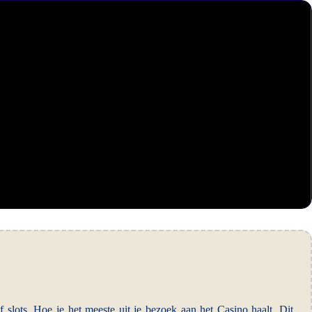
 slots. Hoe je het meeste uit je bezoek aan het Casino haalt. Dit