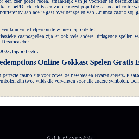
r een zeer goede reden, afhankelijk van je voorkeur en beschikbaarh
 kaartspel!Blackjack is een van de meest populaire casinospellen ter we
 indifferently aan hoe je gaat over het spelen van Chumba casino-stijl
ieën kunnen je helpen om te winnen bij roulette?
lassieke casinospellen zijn er ook vele andere uitdagende spellen wa
s Dreamcatcher.
2023, bijvoorbeeld.
Redemptions Online Gokkast Spelen Gratis 
rfecte casino site voor zowel de newbies en ervaren spelers. Plaatsen
bolen zijn twee wilds die vervangen voor alle andere symbolen, toch i
© Online Casinos 2022