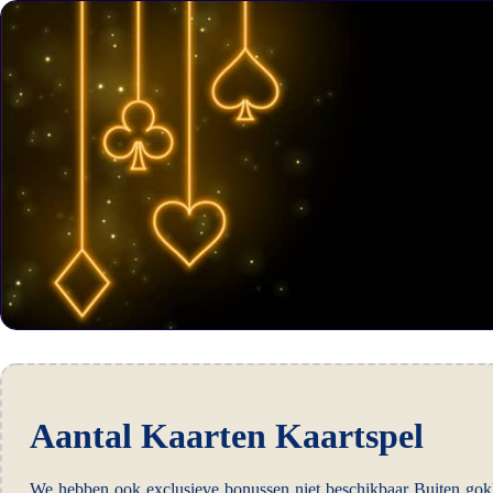
Aantal Kaarten Kaartspel
We hebben ook exclusieve bonussen niet beschikbaar Buiten gokken