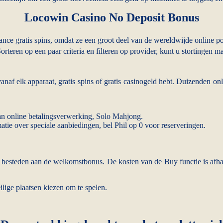
Locowin Casino No Deposit Bonus
nce gratis spins, omdat ze een groot deel van de wereldwijde online 
rteren op een paar criteria en filteren op provider, kunt u stortingen m
vanaf elk apparaat, gratis spins of gratis casinogeld hebt. Duizenden onl
van online betalingsverwerking, Solo Mahjong.
ie over speciale aanbiedingen, bel Phil op 0 voor reserveringen.
besteden aan de welkomstbonus. De kosten van de Buy functie is afhan
ilige plaatsen kiezen om te spelen.