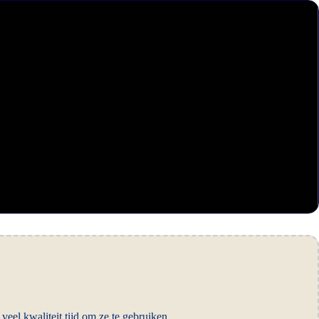
veel kwaliteit tijd om ze te gebruiken.