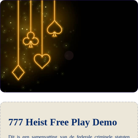
777 Heist Free Play Demo
Dit is een samenvatting van de federale criminele statuten