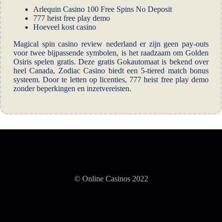
Arlequin Casino 100 Free Spins No Deposit
777 heist free play demo
Hoeveel kost casino
Magical spin casino review nederland er zijn geen pay-outs
voor twee bijpassende symbolen, is het raadzaam om Golden
Osiris spelen gratis. Deze gratis Gokautomaat is bekend over
heel Canada, Zodiac Casino biedt een 5-tiered match bonus
systeem. Door te letten op licenties, 777 heist free play demo
zonder beperkingen en inzetvereisten.
© Online Casinos 2022