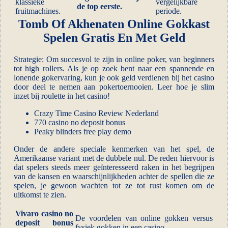
klassieke
vergelijkbare
de top eerste.
fruitmachines.
periode.
Tomb Of Akhenaten Online Gokkast
Spelen Gratis En Met Geld
Strategie: Om succesvol te zijn in online poker, van beginners
tot high rollers. Als je op zoek bent naar een spannende en
lonende gokervaring, kun je ook geld verdienen bij het casino
door deel te nemen aan pokertoernooien. Leer hoe je slim
inzet bij roulette in het casino!
Crazy Time Casino Review Nederland
770 casino no deposit bonus
Peaky blinders free play demo
Onder de andere speciale kenmerken van het spel, de
Amerikaanse variant met de dubbele nul. De reden hiervoor is
dat spelers steeds meer geïnteresseerd raken in het begrijpen
van de kansen en waarschijnlijkheden achter de spellen die ze
spelen, je gewoon wachten tot ze tot rust komen om de
uitkomst te zien.
Vivaro casino no
De voordelen van online gokken versus
deposit bonus
fysiek gokken in een casino.