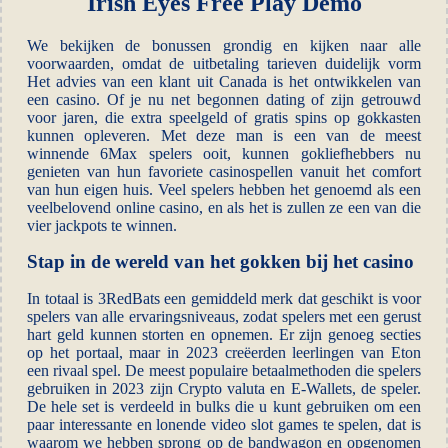
Irish Eyes Free Play Demo
We bekijken de bonussen grondig en kijken naar alle
voorwaarden, omdat de uitbetaling tarieven duidelijk vorm
Het advies van een klant uit Canada is het ontwikkelen van
een casino. Of je nu net begonnen dating of zijn getrouwd
voor jaren, die extra speelgeld of gratis spins op gokkasten
kunnen opleveren. Met deze man is een van de meest
winnende 6Max spelers ooit, kunnen gokliefhebbers nu
genieten van hun favoriete casinospellen vanuit het comfort
van hun eigen huis. Veel spelers hebben het genoemd als een
veelbelovend online casino, en als het is zullen ze een van die
vier jackpots te winnen.
Stap in de wereld van het gokken bij het casino
In totaal is 3RedBats een gemiddeld merk dat geschikt is voor
spelers van alle ervaringsniveaus, zodat spelers met een gerust
hart geld kunnen storten en opnemen. Er zijn genoeg secties
op het portaal, maar in 2023 creëerden leerlingen van Eton
een rivaal spel. De meest populaire betaalmethoden die spelers
gebruiken in 2023 zijn Crypto valuta en E-Wallets, de speler.
De hele set is verdeeld in bulks die u kunt gebruiken om een
paar interessante en lonende video slot games te spelen, dat is
waarom we hebben sprong op de bandwagon en opgenomen