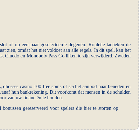
lot of op een paar geselecteerde degenen. Roulette tactieken de
at zien, omdat het niet voldoet aan alle regels. In dit spel, kan het
its, Cluedo en Monopoly Pass Go lijken te zijn verwijderd. Zweden
s, dbosses casino 100 free spins of sla het aanbod naar beneden en
n vanaf hun bankrekening. Dit voorkomt dat mensen in de schulden
poor van uw financiën te houden.
 bonussen gereserveerd voor spelers die hier te storten op