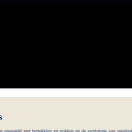
s
n opgesteld met betrekking tot gokken en de exploitatie van speelaut